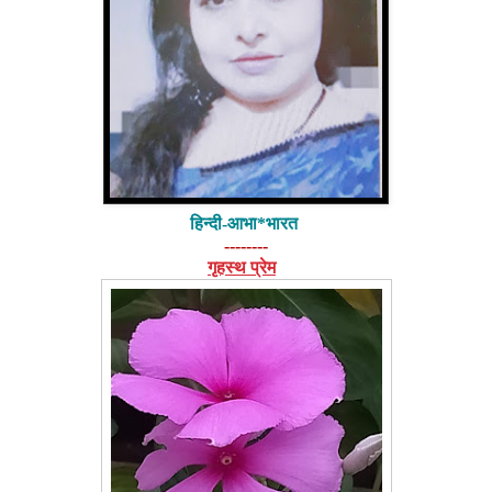
हिन्दी-आभा*भारत
--------
गृहस्थ प्रेम