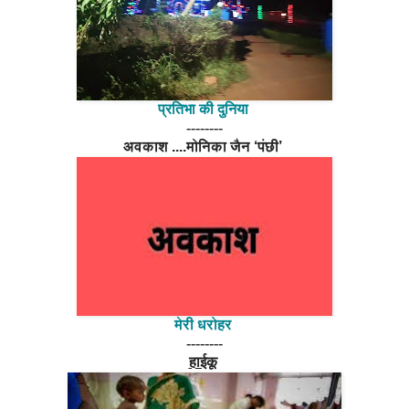
प्रतिभा की दुनिया
--------
अवकाश ....मोनिका जैन ‘पंछी’
मेरी धरोहर
--------
हाईकू