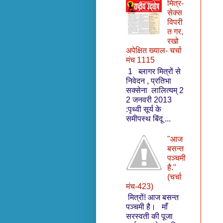
मित्र-
सेक्स
विपरी
त गर,
रखो
अपेक्षित ख्याल- चर्चा
मंच 1115
1 ब्लागर मित्रों से
निवेदन , प्रतिभा
सक्सेना लालित्यम् 2
2 जनवरी 2013
:पृथ्वी सूर्य के
समीपस्थ बिंदू ...
"आज
बसन्त
पञ्चमी
है."
(चर्चा
मंच-423)
मित्रों! आज बसन्त
पञ्चमी है। माँ
सरस्वती की पूजा