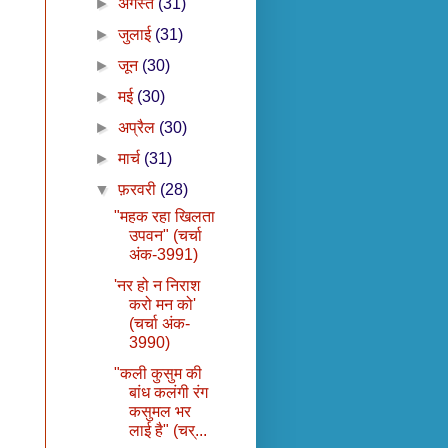
►
अगस्त
(31)
►
जुलाई
(31)
►
जून
(30)
►
मई
(30)
►
अप्रैल
(30)
►
मार्च
(31)
▼
फ़रवरी
(28)
"महक रहा खिलता
उपवन" (चर्चा
अंक-3991)
'नर हो न निराश
करो मन को'
(चर्चा अंक-
3990)
"कली कुसुम की
बांध कलंगी रंग
कसुमल भर
लाई है" (चर्...