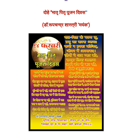
--
दोहे "मातृ पितृ पूजन दिवस
"
(डॉ.रूपचन्द्र शास्त्री 'म
यंक')