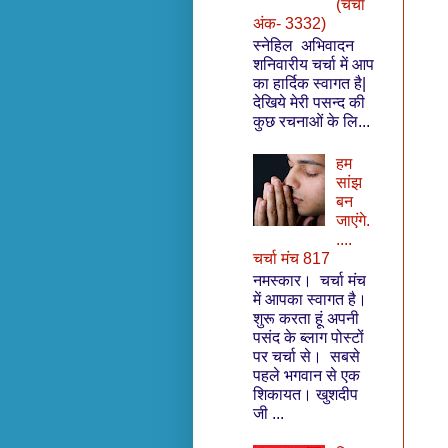
(चर्चा
अंक- 3332)
स्नेहिल अभिवादन
शनिवारीय चर्चा में आप
का हार्दिक स्वागत है|
देखिये मेरी पसन्द की
कुछ रचनाओं के लि...
हम
सांझ
बन
जाएंगे.
....
चर्चा मंच 817
नमस्‍कार। चर्चा मंच
में आपका स्‍वागत है।
शुरू करता हूं अपनी
पसंद के ब्‍लाग पोस्टों
पर चर्चा से। सबसे
पहले भगवान से एक
शिकायत। खुशदीप
जी ...