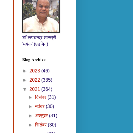
डॉ.रूपचन्द्र शास्त्री
'मयंक' (एडमिन)
Blog Archive
►
2023
(46)
►
2022
(335)
▼
2021
(364)
►
दिसंबर
(31)
►
नवंबर
(30)
►
अक्टूबर
(31)
►
सितंबर
(30)