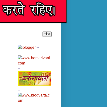
--
--
--
--