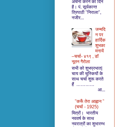
अर्चना करने का दिन
है। पं. सूर्यकान्त
त्रिपाठी "निराला",
नजीर...
जन्मदि
न पर
हार्दिक
शुभका
मनायें
–चर्चा- ४१९ , डॉ
नूतन गैरोला
सभी को शुभप्रभात|
चाय की चुस्कियों के
साथ चर्चा शुरू करते
हैं …………
आ...
"करूँ तेरा आह्वान "
(चर्चा - 1925)
मित्रों। भारतीय
नववर्ष के साथ
नवरात्रों का शुभारम्भ